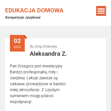
Skip
to
EDUKACJA DOMOWA
content
Korepetycje Językowe
02
By
Greg Greensky
MAR
Aleksandra Z.
Pan Grzegorz jest rewelacyjny.
Bardzo profesjonalny, miły i
cierpliwy. Lekcje zawsze są
ciekawe, prowadzone w bardzo
miłej atmosferze. Z czystym
sumieniem mogę polecić
współpracę!