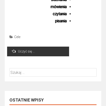
mówienia
czytania
pisania
Cele
Nawigacja
Uczyć się …
wpisu
Szukaj:
OSTATNIE WPISY