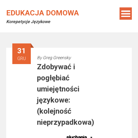
Skip
to
EDUKACJA DOMOWA
content
Korepetycje Językowe
31
By
Greg Greensky
GRU
Zdobywać i
pogłębiać
umiejętności
językowe:
(kolejność
nieprzypadkowa)
słuchania